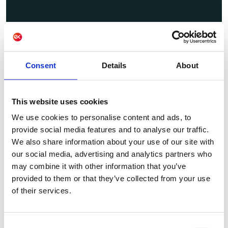
Consent
Details
About
14.00 - 14.30
Comment transformer
la
This website uses cookies
donnée et l’IA en croissance
We use cookies to personalise content and ads, to
durable
?
provide social media features and to analyse our traffic.
We also share information about your use of our site with
🎥 Visionner le replay
our social media, advertising and analytics partners who
Conférenciers
may combine it with other information that you’ve
provided to them or that they’ve collected from your use
of their services.
Flore Tyberghein
CMO
Zenchef
Consent