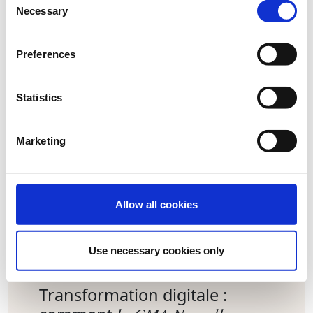
Necessary
Selection
Rodolphe Pachot
CMO
Generali
Preferences
Julien Le Dreff
Statistics
Co-fondateur
Les Enthousiastes
Marketing
Allow all cookies
14.00 - 14.30
Use necessary cookies only
Atelier
Sponsor Gold, Almavia CX
Transformation digitale :