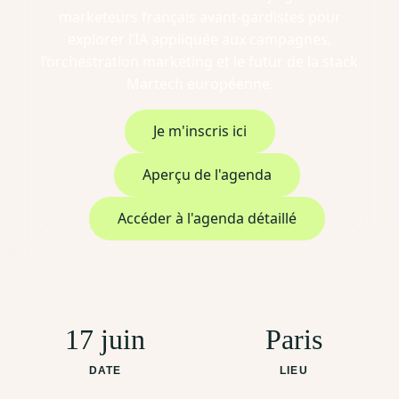
marketeurs français avant-gardistes pour
explorer l’IA appliquée aux campagnes,
l’orchestration marketing et le futur de la stack
Martech européenne.​
Je m'inscris ici
Aperçu de l'agenda
Accéder à l'agenda détaillé
17 juin
Paris
DATE
LIEU