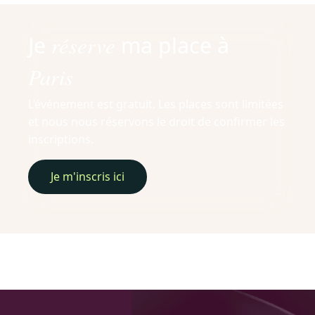
réserve
Je
ma place à
Paris
L’événement est gratuit. Les places sont limitées
et nous nous réservons le droit de confirmer les
inscriptions.
Je m'inscris ici