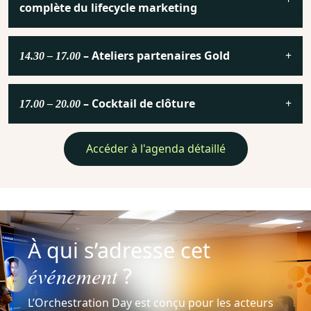
complète du lifecycle marketing
– Ateliers partenaires Gold
14.30 – 17.00
– Cocktail de clôture
17.00 – 20.00
Accéder à l'agenda détaillé
À qui s’adresse cet
événement
?
L’Orchestration Day est conçu pour les acteurs