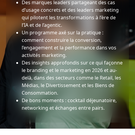
Des marques leaders partageant des cas
d’usage concrets et des leaders marketing
qui pilotent les transformations à l’ère de
l’IA et de l’agentic.
Un programme axé sur la pratique :
comment construire la conversion,
l’engagement et la performance dans vos
activités marketing.
Des insights approfondis sur ce qui façonne
le branding et le marketing en 2026 et au-
delà, dans des secteurs comme le Retail, les
Médias, le Divertissement et les Biens de
Consommation.
De bons moments : cocktail déjeunatoire,
networking et échanges entre pairs.