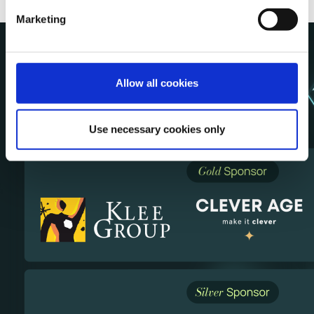
Marketing
Les Sponsors
de
Allow all cookies
l'Orchestration Day 2026
Use necessary cookies only