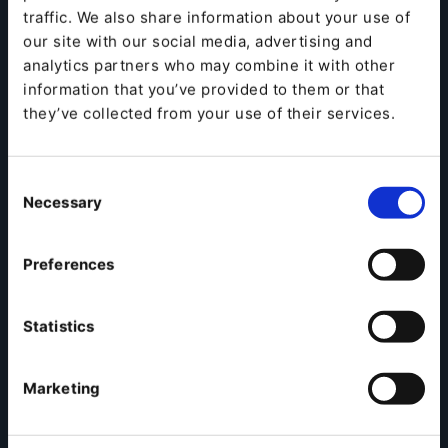
traffic. We also share information about your use of
our site with our social media, advertising and
analytics partners who may combine it with other
information that you’ve provided to them or that
they’ve collected from your use of their services.
Consent
Necessary
Selection
La mayoría de los responsables de marketing
europeos dan por sentado que tienen el control de su
Preferences
infraestructura. Pero si se profundiza un poco más,
surge una imagen diferente:
Statistics
datos de clientes regulados por legislación
extranjera
proveedores que pueden subir los precios
Marketing
sabiendo que no puedes marcharte
plataformas que son prácticamente imposibles