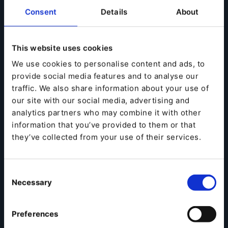
Consent
Details
About
This website uses cookies
We use cookies to personalise content and ads, to
provide social media features and to analyse our
traffic. We also share information about your use of
our site with our social media, advertising and
analytics partners who may combine it with other
information that you’ve provided to them or that
they’ve collected from your use of their services.
Consent
Necessary
Selection
“La venta en línea ha tenido mucho
éxito en B2C, y ahora es el turno del
B2B”.
Preferences