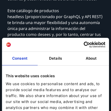
Este catálogo de productos
headless (proporcionado por GraphQL y API REST) ​​
te brinda una mayor flexibilidad y una autonomía
única para administrar la información del
producto como desees y, por lo tanto, centrar tus
esfuerzos en tu negocio principal, lo que te
permite optimizar la experiencia digital de tu sitio
web para la máxima satisfacción del cliente. .
Consent
Details
About
No te pierdas nuestro webinar para aprender
cómo maximizar tu tiempo y esfuerzo en la gestión
de la información de tus productos, mejorar tu
This website uses cookies
contenido y aumentar tu negocio en línea con una
We use cookies to personalise content and ads, to
única plataforma modular.
provide social media features and to analyse our
traffic. We also share information about your use of
our site with our social media, advertising and
analytics partners who may combine it with other