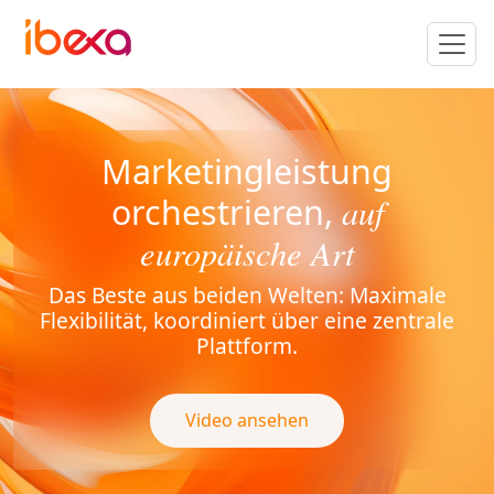
Marketingleistung
auf
orchestrieren,
europäische Art
Das Beste aus beiden Welten: Maximale
Flexibilität, koordiniert über eine zentrale
Plattform.
Video ansehen