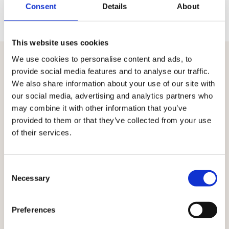
Consent
Details
About
This website uses cookies
We use cookies to personalise content and ads, to
provide social media features and to analyse our traffic.
VERBINDEN SIE DATEN, PRODUKTE, INHALTE UND
We also share information about your use of our site with
AKTIVIERUNGEN NAHTLOS MITEINANDER.
our social media, advertising and analytics partners who
Wo alle Touchpoints
may combine it with other information that you’ve
zusammenwirken
provided to them or that they’ve collected from your use
of their services.
Mit Ibexa beeinflusst jede Interaktion die nächste.
Kundeninformationen, Produktdaten und Inhalte
fließen kanalübergreifend – so bleibt jeder Moment
Consent
Necessary
relevant, konsistent und personalisiert.
Selection
Alle Lösungen entdecken
Preferences