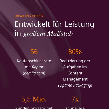
IBEXA IN ZAHLEN
Entwickelt für Leistung
großem Maßstab
in
56
80%
Kaufabschlussrate
Reduzierung der
mit
Raptor
Aufgaben im
(
nemlig.com
)
Content
Management
(Optima Packaging)
5,5 Mio.
7x
Kunden pro Jahr mit
schnellere