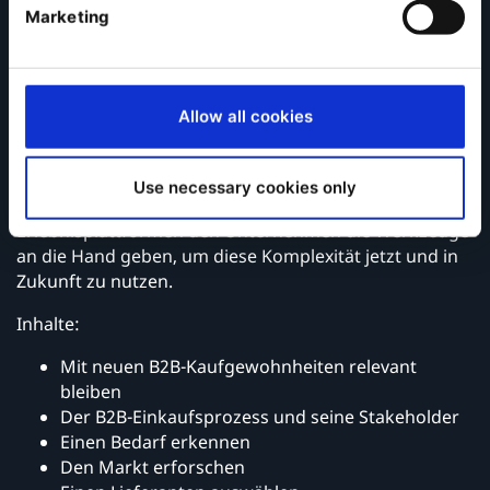
aufgegeben wird. Dabei steht der B2B-Anbieter vor
Marketing
einer doppelten Herausforderung: Er muss in jeder
Phase dieses unterbrochenen Einkaufsprozesses
relevant sein und muss seine Kunden beim Kauf
unterstützen.
Allow all cookies
In diesem eBook beschreiben wir die Komplexität des
modernen B2B-Entscheidungsprozesses und
Use necessary cookies only
untersuchen gleichzeitig, wie digitale
Erlebnisplattformen den Unternehmen die Werkzeuge
an die Hand geben, um diese Komplexität jetzt und in
Zukunft zu nutzen.
Inhalte:
Mit neuen B2B-Kaufgewohnheiten relevant
bleiben
Der B2B-Einkaufsprozess und seine Stakeholder
Einen Bedarf erkennen
Den Markt erforschen