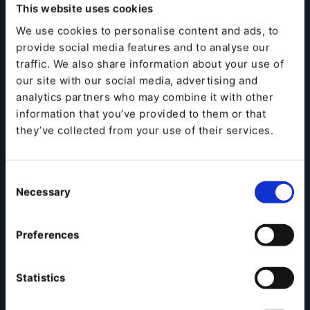
This website uses cookies
digitalisieren Sie komplexe
We use cookies to personalise content and ads, to
Prozesse
provide social media features and to analyse our
traffic. We also share information about your use of
Digital versierte B2B-Einkäufer ziehen es vor, sich so
our site with our social media, advertising and
lange wie möglich online über Produkte, Preise und
analytics partners who may combine it with other
Anbieter zu informieren, ohne sich von einem
information that you’ve provided to them or that
persönlichen Treffen mit einem Vertriebsmitarbeiter
they’ve collected from your use of their services.
ablenken zu lassen. Das bedeutet, dass Sie nicht mehr
nur ein Gespräch mit Ihren Kunden führen, sondern
viele. Laut McKinsey nutzen B2B-Einkäufer während
Consent
der Entscheidungsfindung heute in der Regel 10
Necessary
verschiedene Kanäle – bis vor einigen Jahren waren es
Selection
noch fünf.
Preferences
Der neue, nicht-lineare B2B-Einkaufsprozess über
mehrere Kanäle wird treffend als „Schleife“
bezeichnet. Eine Schleife hat keinen Anfang und kein
Statistics
Ende – genau wie der B2B-Einkaufsprozess nicht in
dem Moment endet, in dem eine Bestellung